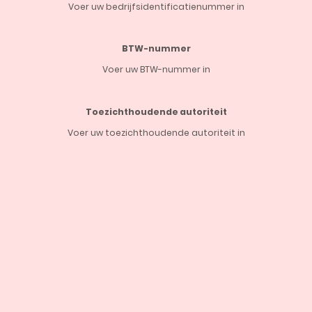
Voer uw bedrijfsidentificatienummer in
BTW-nummer
Voer uw BTW-nummer in
Toezichthoudende autoriteit
Voer uw toezichthoudende autoriteit in
Maandag gesloten
Dinsdag 10:00 tot 16:00
Woensdag 10:00 tot 13:00
Donderdag 10:00 tot 16:00